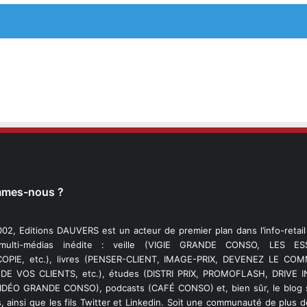
mmes-nous ?
02, Editions DAUVERS est un acteur de premier plan dans l’info-retai
 multi-médias inédite : veille (VIGIE GRANDE CONSO, LES ESS
PIE, etc.), livres (PENSER-CLIENT, IMAGE-PRIX, DEVENEZ LE C
DE VOS CLIENTS, etc.), études (DISTRI PRIX, PROMOFLASH, DRIVE I
VIDÉO GRANDE CONSO), podcasts (CAFÉ CONSO) et, bien sûr, le blog s
, ainsi que les fils Twitter et Linkedin. Soit une communauté de plus 