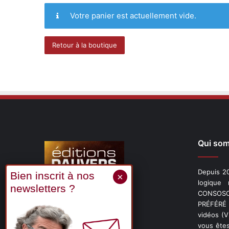
Votre panier est actuellement vide.
Retour à la boutique
Qui so
Depuis 20
logique
CONSOSCO
Suivez-nous
PRÉFÉRÉ 
vidéos (
vous êtes