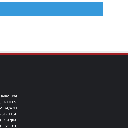
l avec une
ENTIELS,
OMMERÇANT
NSIGHTS),
ur lequel
de 150 000