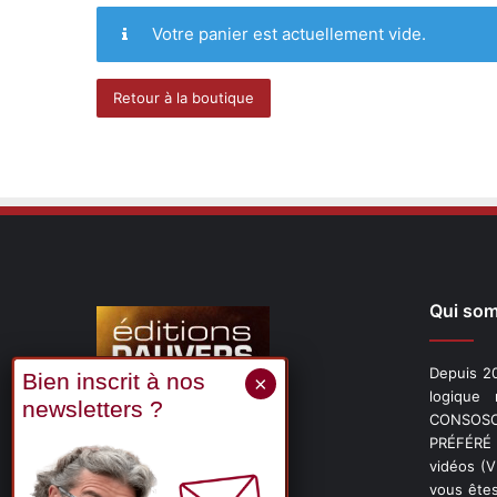
Votre panier est actuellement vide.
Retour à la boutique
Qui so
Depuis 20
logique
CONSOSCO
Suivez-nous
PRÉFÉRÉ 
vidéos (
vous êtes