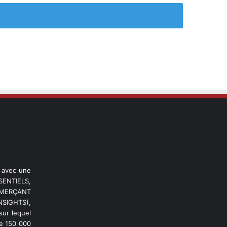
l avec une
ENTIELS,
OMMERÇANT
NSIGHTS),
ur lequel
de 150 000