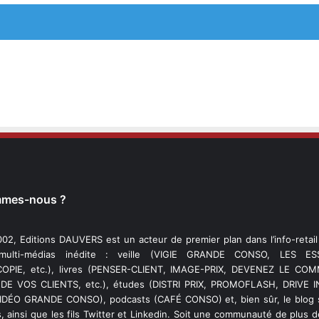
mmes-nous ?
02, Editions DAUVERS est un acteur de premier plan dans l’info-retai
 multi-médias inédite : veille (VIGIE GRANDE CONSO, LES ESS
PIE, etc.), livres (PENSER-CLIENT, IMAGE-PRIX, DEVENEZ LE C
DE VOS CLIENTS, etc.), études (DISTRI PRIX, PROMOFLASH, DRIVE I
VIDÉO GRANDE CONSO), podcasts (CAFÉ CONSO) et, bien sûr, le blog s
, ainsi que les fils Twitter et Linkedin. Soit une communauté de plus 