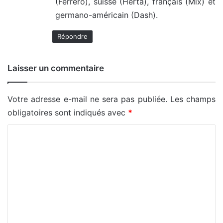
(Ferrero), suisse (Herta), français (Mix) et
germano-américain (Dash).
Répondre
Laisser un commentaire
Votre adresse e-mail ne sera pas publiée.
Les champs
obligatoires sont indiqués avec
*
C
o
m
m
e
n
t