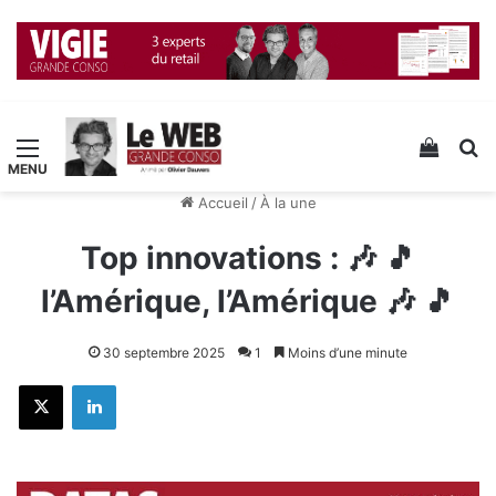
Menu
Voir v
R
Accueil
/
À la une
Top innovations : 🎶 🎵
l’Amérique, l’Amérique 🎶 🎵
30 septembre 2025
1
Moins d’une minute
X
Linkedin