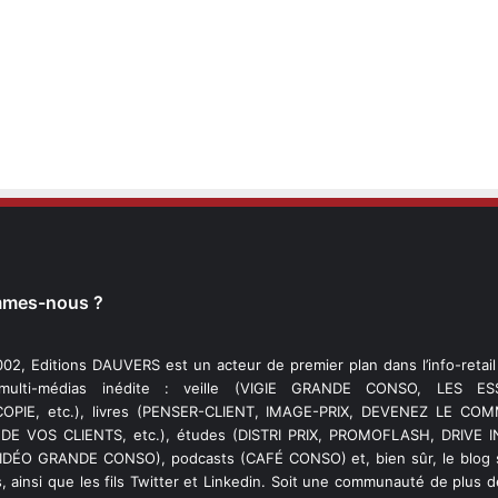
mmes-nous ?
02, Editions DAUVERS est un acteur de premier plan dans l’info-retai
 multi-médias inédite : veille (VIGIE GRANDE CONSO, LES ESS
PIE, etc.), livres (PENSER-CLIENT, IMAGE-PRIX, DEVENEZ LE C
DE VOS CLIENTS, etc.), études (DISTRI PRIX, PROMOFLASH, DRIVE I
VIDÉO GRANDE CONSO), podcasts (CAFÉ CONSO) et, bien sûr, le blog s
, ainsi que les fils Twitter et Linkedin. Soit une communauté de plus 