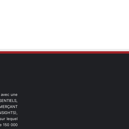
l avec une
ENTIELS,
OMMERÇANT
NSIGHTS),
ur lequel
de 150 000