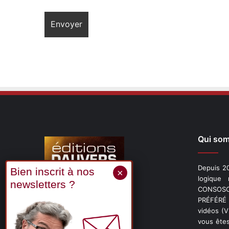
Qui so
Depuis 20
logique
CONSOSCO
Suivez-nous
PRÉFÉRÉ 
vidéos (
vous êtes