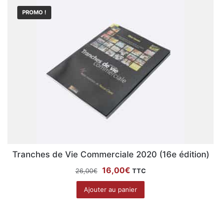
PROMO !
Tranches de Vie Commerciale 2020 (16e édition)
Le
Le
16,00
€
26,00
€
TTC
prix
prix
Ajouter au panier
initial
actuel
était :
est :
26,00€.
16,00€.