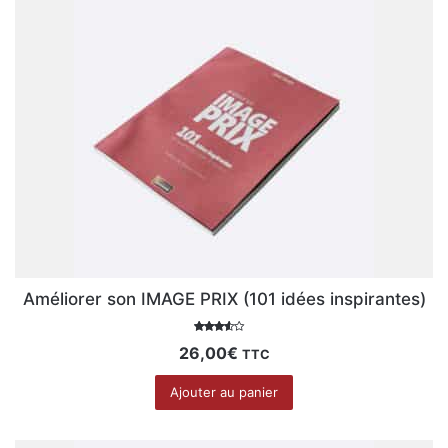
au
plus
ancien
Améliorer son IMAGE PRIX (101 idées inspirantes)
Note
26,00
€
TTC
3.00
sur 5
Ajouter au panier