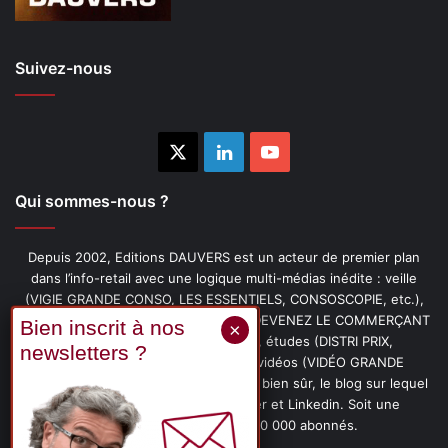
Suivez-nous
X
Linkedin
YouTube
Qui sommes-nous ?
Depuis 2002, Editions DAUVERS est un acteur de premier plan
dans l’info-retail avec une logique multi-médias inédite : veille
(VIGIE GRANDE CONSO, LES ESSENTIELS, CONSOSCOPIE, etc.),
livres (PENSER-CLIENT, IMAGE-PRIX, DEVENEZ LE COMMERÇANT
PRÉFÉRÉ DE VOS CLIENTS, etc.), études (DISTRI PRIX,
PROMOFLASH, DRIVE INSIGHTS), vidéos (VIDÉO GRANDE
CONSO), podcasts (CAFÉ CONSO) et, bien sûr, le blog sur lequel
vous êtes, ainsi que les fils Twitter et Linkedin. Soit une
communauté de plus de 150 000 abonnés.