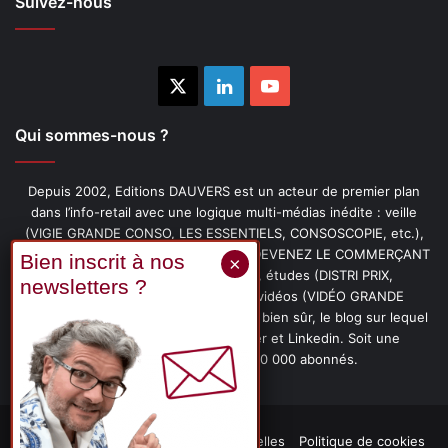
Suivez-nous
X
Linkedin
YouTube
Qui sommes-nous ?
Depuis 2002, Editions DAUVERS est un acteur de premier plan
dans l’info-retail avec une logique multi-médias inédite : veille
(VIGIE GRANDE CONSO, LES ESSENTIELS, CONSOSCOPIE, etc.),
livres (PENSER-CLIENT, IMAGE-PRIX, DEVENEZ LE COMMERÇANT
PRÉFÉRÉ DE VOS CLIENTS, etc.), études (DISTRI PRIX,
PROMOFLASH, DRIVE INSIGHTS), vidéos (VIDÉO GRANDE
CONSO), podcasts (CAFÉ CONSO) et, bien sûr, le blog sur lequel
vous êtes, ainsi que les fils Twitter et Linkedin. Soit une
communauté de plus de 150 000 abonnés.
Mentions légales
Données personnelles
Politique de cookies