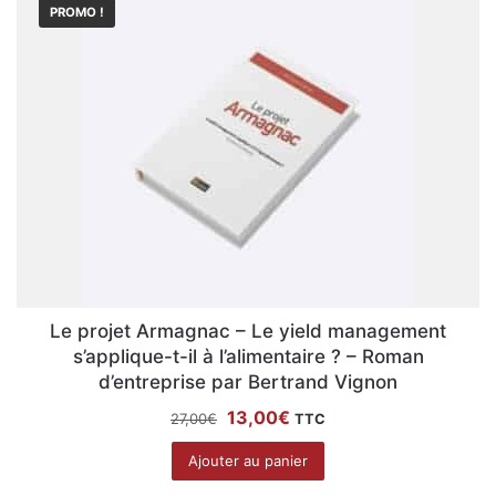
PROMO !
Le projet Armagnac – Le yield management
s’applique-t-il à l’alimentaire ? – Roman
d’entreprise par Bertrand Vignon
Le
Le
13,00
€
27,00
€
TTC
prix
prix
Ajouter au panier
initial
actuel
était :
est :