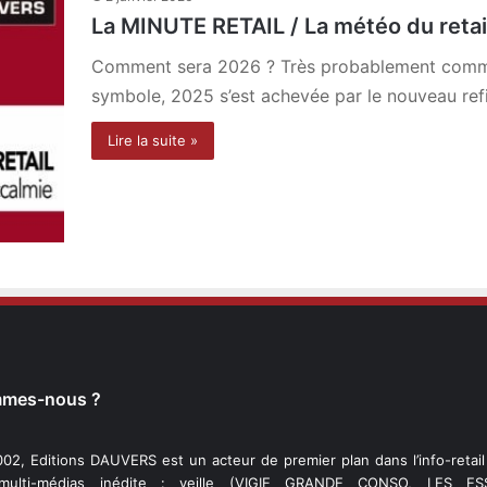
La MINUTE RETAIL / La météo du retail
Comment sera 2026 ? Très probablement comme
symbole, 2025 s’est achevée par le nouveau r
Lire la suite »
mmes-nous ?
02, Editions DAUVERS est un acteur de premier plan dans l’info-retai
 multi-médias inédite : veille (VIGIE GRANDE CONSO, LES ESS