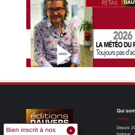
Qui so
Depuis 20
logique