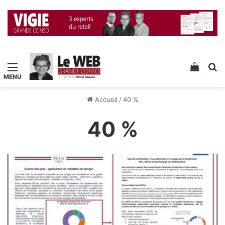
Menu
Voir v
R
Accueil
/
40 %
40 %