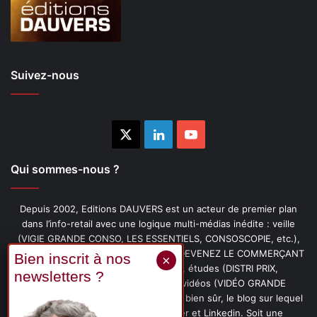
Suivez-nous
X
Linkedin
YouTube
Qui sommes-nous ?
Depuis 2002, Editions DAUVERS est un acteur de premier plan
dans l’info-retail avec une logique multi-médias inédite : veille
(VIGIE GRANDE CONSO, LES ESSENTIELS, CONSOSCOPIE, etc.),
livres (PENSER-CLIENT, IMAGE-PRIX, DEVENEZ LE COMMERÇANT
PRÉFÉRÉ DE VOS CLIENTS, etc.), études (DISTRI PRIX,
PROMOFLASH, DRIVE INSIGHTS), vidéos (VIDÉO GRANDE
CONSO), podcasts (CAFÉ CONSO) et, bien sûr, le blog sur lequel
vous êtes, ainsi que les fils Twitter et Linkedin. Soit une