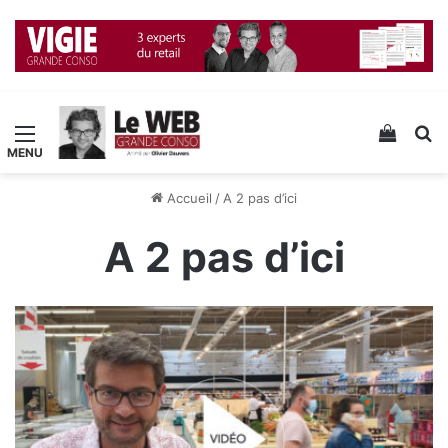
Menu
Voir v
R
Accueil
/
A 2 pas d’ici
A 2 pas d’ici