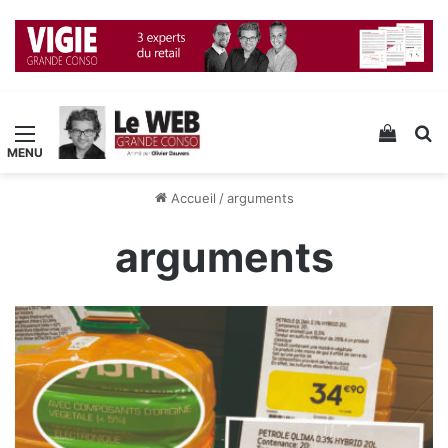
Menu
Voir v
R
Accueil
/
arguments
arguments