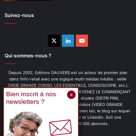
Suivez-nous
X
Linkedin
YouTube
Qui sommes-nous ?
Depuis 2002, Editions DAUVERS est un acteur de premier plan
dans l’info-retail avec une logique multi-médias inédite : veille
(VIGIE GRANDE CONSO, LES ESSENTIELS, CONSOSCOPIE, etc.),
livres (PENSER-CLIENT, IMAGE-PRIX, DEVENEZ LE COMMERÇANT
PRÉFÉRÉ DE VOS CLIENTS, etc.), études (DISTRI PRIX,
PROMOFLASH, DRIVE INSIGHTS), vidéos (VIDÉO GRANDE
CONSO), podcasts (CAFÉ CONSO) et, bien sûr, le blog sur lequel
vous êtes, ainsi que les fils Twitter et Linkedin. Soit une
communauté de plus de 150 000 abonnés.