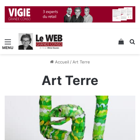
Menu
Voir v
R
Accueil
/
Art Terre
Art Terre