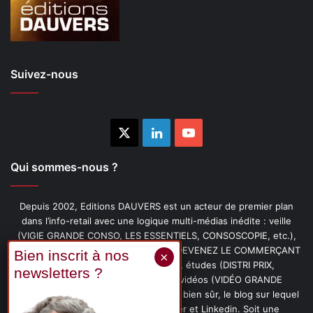
Suivez-nous
X
Linkedin
YouTube
Qui sommes-nous ?
Depuis 2002, Editions DAUVERS est un acteur de premier plan
dans l’info-retail avec une logique multi-médias inédite : veille
(VIGIE GRANDE CONSO, LES ESSENTIELS, CONSOSCOPIE, etc.),
livres (PENSER-CLIENT, IMAGE-PRIX, DEVENEZ LE COMMERÇANT
PRÉFÉRÉ DE VOS CLIENTS, etc.), études (DISTRI PRIX,
PROMOFLASH, DRIVE INSIGHTS), vidéos (VIDÉO GRANDE
CONSO), podcasts (CAFÉ CONSO) et, bien sûr, le blog sur lequel
vous êtes, ainsi que les fils Twitter et Linkedin. Soit une