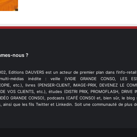
mmes-nous ?
02, Editions DAUVERS est un acteur de premier plan dans l’info-retai
 multi-médias inédite : veille (VIGIE GRANDE CONSO, LES ESS
PIE, etc.), livres (PENSER-CLIENT, IMAGE-PRIX, DEVENEZ LE C
DE VOS CLIENTS, etc.), études (DISTRI PRIX, PROMOFLASH, DRIVE I
VIDÉO GRANDE CONSO), podcasts (CAFÉ CONSO) et, bien sûr, le blog s
, ainsi que les fils Twitter et Linkedin. Soit une communauté de plus 