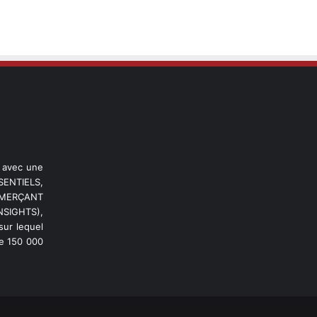
l avec une
ENTIELS,
OMMERÇANT
NSIGHTS),
ur lequel
de 150 000