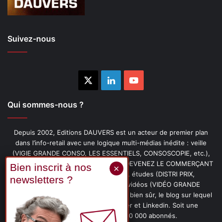
Suivez-nous
X
Linkedin
YouTube
Qui sommes-nous ?
Depuis 2002, Editions DAUVERS est un acteur de premier plan
dans l’info-retail avec une logique multi-médias inédite : veille
(VIGIE GRANDE CONSO, LES ESSENTIELS, CONSOSCOPIE, etc.),
livres (PENSER-CLIENT, IMAGE-PRIX, DEVENEZ LE COMMERÇANT
PRÉFÉRÉ DE VOS CLIENTS, etc.), études (DISTRI PRIX,
PROMOFLASH, DRIVE INSIGHTS), vidéos (VIDÉO GRANDE
CONSO), podcasts (CAFÉ CONSO) et, bien sûr, le blog sur lequel
vous êtes, ainsi que les fils Twitter et Linkedin. Soit une
communauté de plus de 150 000 abonnés.