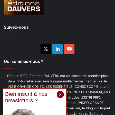
Suivez-nous
X
Linkedin
YouTube
Qui sommes-nous ?
Depuis 2002, Editions DAUVERS est un acteur de premier plan
dans l’info-retail avec une logique multi-médias inédite : veille
(VIGIE GRANDE CONSO, LES ESSENTIELS, CONSOSCOPIE, etc.),
livres (PENSER-CLIENT, IMAGE-PRIX, DEVENEZ LE COMMERÇANT
PRÉFÉRÉ DE VOS CLIENTS, etc.), études (DISTRI PRIX,
PROMOFLASH, DRIVE INSIGHTS), vidéos (VIDÉO GRANDE
CONSO), podcasts (CAFÉ CONSO) et, bien sûr, le blog sur lequel
vous êtes, ainsi que les fils Twitter et Linkedin. Soit une