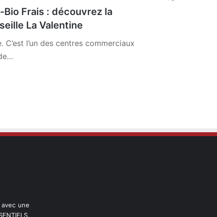
io Frais : découvrez la
eille La Valentine
 C’est l’un des centres commerciaux
 de…
l avec une
ENTIELS,