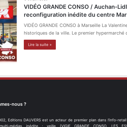
VIDÉO GRANDE CONSO / Auchan-Lidl-B
reconfiguration inédite du centre Mars
VIDÉO GRANDE CONSO à Marseille La Valentine.
historiques de la ville. Le premier hypermarché
Lire la suite »
mmes-nous ?
02, Editions DAUVERS est un acteur de premier plan dans l’info-retai
 multi-médias inédite : veille (VIGIE GRANDE CONSO, LES ESS