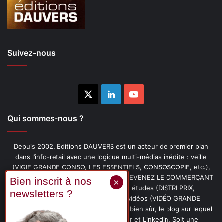
Suivez-nous
X
Linkedin
YouTube
Qui sommes-nous ?
Depuis 2002, Editions DAUVERS est un acteur de premier plan
dans l’info-retail avec une logique multi-médias inédite : veille
(VIGIE GRANDE CONSO, LES ESSENTIELS, CONSOSCOPIE, etc.),
livres (PENSER-CLIENT, IMAGE-PRIX, DEVENEZ LE COMMERÇANT
PRÉFÉRÉ DE VOS CLIENTS, etc.), études (DISTRI PRIX,
PROMOFLASH, DRIVE INSIGHTS), vidéos (VIDÉO GRANDE
CONSO), podcasts (CAFÉ CONSO) et, bien sûr, le blog sur lequel
vous êtes, ainsi que les fils Twitter et Linkedin. Soit une