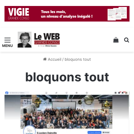
Menu
Voir v
R
Accueil
/
bloquons tout
bloquons tout