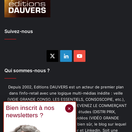
Suivez-nous
X
Linkedin
YouTube
Qui sommes-nous ?
Depuis 2002, Editions DAUVERS est un acteur de premier plan
dans l’info-retail avec une logique multi-médias inédite : veille
(VIGIE GRANDE CONSO, LES ESSENTIELS, CONSOSCOPIE, etc.),
livres (PENSER-CLIENT, IMAGE-PRIX, DEVENEZ LE COMMERÇANT
PRÉFÉRÉ DE VOS CLIENTS, etc.), études (DISTRI PRIX,
PROMOFLASH, DRIVE INSIGHTS), vidéos (VIDÉO GRANDE
CONSO), podcasts (CAFÉ CONSO) et, bien sûr, le blog sur lequel
vous êtes, ainsi que les fils Twitter et Linkedin. Soit une