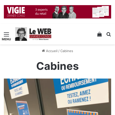
Menu
Voir v
R
Accueil
/
Cabines
Cabines