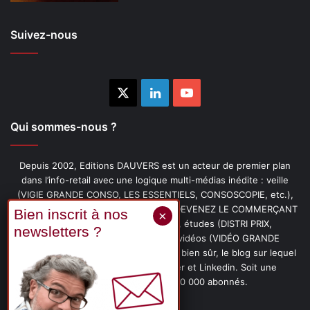
Suivez-nous
X
Linkedin
YouTube
Qui sommes-nous ?
Depuis 2002, Editions DAUVERS est un acteur de premier plan
dans l’info-retail avec une logique multi-médias inédite : veille
(VIGIE GRANDE CONSO, LES ESSENTIELS, CONSOSCOPIE, etc.),
livres (PENSER-CLIENT, IMAGE-PRIX, DEVENEZ LE COMMERÇANT
PRÉFÉRÉ DE VOS CLIENTS, etc.), études (DISTRI PRIX,
PROMOFLASH, DRIVE INSIGHTS), vidéos (VIDÉO GRANDE
CONSO), podcasts (CAFÉ CONSO) et, bien sûr, le blog sur lequel
vous êtes, ainsi que les fils Twitter et Linkedin. Soit une
communauté de plus de 150 000 abonnés.