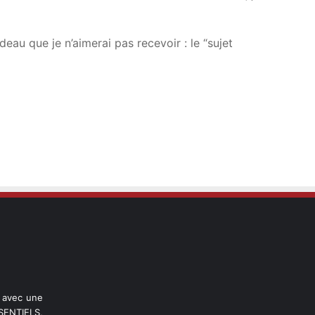
eau que je n’aimerai pas recevoir : le “sujet
l avec une
ENTIELS,