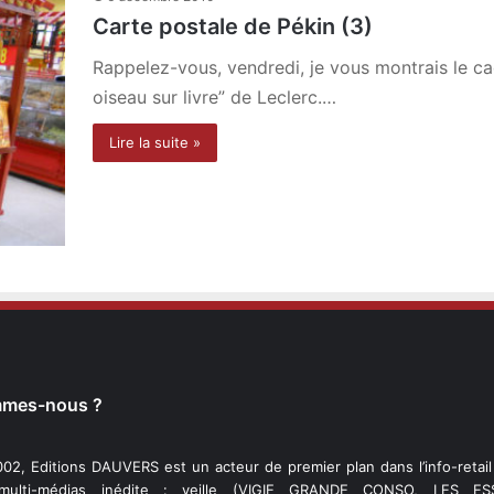
Carte postale de Pékin (3)
Rappelez-vous, vendredi, je vous montrais le cad
oiseau sur livre” de Leclerc.…
Lire la suite »
mmes-nous ?
02, Editions DAUVERS est un acteur de premier plan dans l’info-retai
 multi-médias inédite : veille (VIGIE GRANDE CONSO, LES ESS