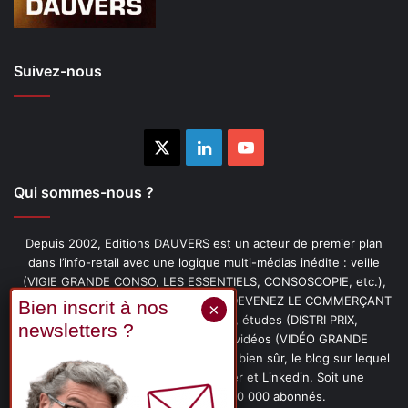
Suivez-nous
X
Linkedin
YouTube
Qui sommes-nous ?
Depuis 2002, Editions DAUVERS est un acteur de premier plan
dans l’info-retail avec une logique multi-médias inédite : veille
(VIGIE GRANDE CONSO, LES ESSENTIELS, CONSOSCOPIE, etc.),
livres (PENSER-CLIENT, IMAGE-PRIX, DEVENEZ LE COMMERÇANT
PRÉFÉRÉ DE VOS CLIENTS, etc.), études (DISTRI PRIX,
PROMOFLASH, DRIVE INSIGHTS), vidéos (VIDÉO GRANDE
CONSO), podcasts (CAFÉ CONSO) et, bien sûr, le blog sur lequel
vous êtes, ainsi que les fils Twitter et Linkedin. Soit une
communauté de plus de 150 000 abonnés.