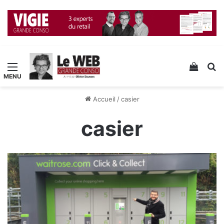
Menu
Voir v
R
Accueil
/
casier
casier