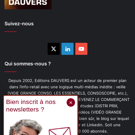
Suivez-nous
X
Linkedin
YouTube
Qui sommes-nous ?
Depuis 2002, Editions DAUVERS est un acteur de premier plan
dans l’info-retail avec une logique multi-médias inédite : veille
(VIGIE GRANDE CONSO, LES ESSENTIELS, CONSOSCOPIE, etc.),
livres (PENSER-CLIENT, IMAGE-PRIX, DEVENEZ LE COMMERÇANT
PRÉFÉRÉ DE VOS CLIENTS, etc.), études (DISTRI PRIX,
PROMOFLASH, DRIVE INSIGHTS), vidéos (VIDÉO GRANDE
CONSO), podcasts (CAFÉ CONSO) et, bien sûr, le blog sur lequel
vous êtes, ainsi que les fils Twitter et Linkedin. Soit une
communauté de plus de 150 000 abonnés.