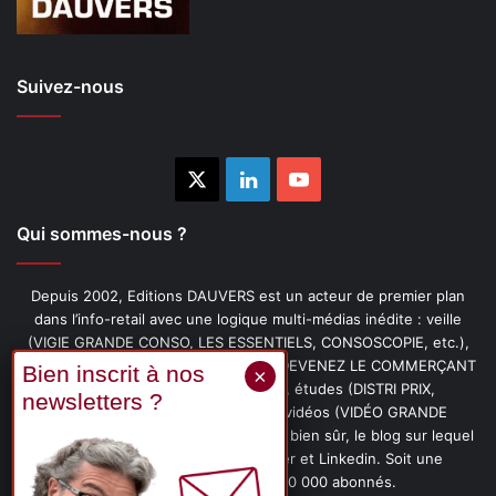
Suivez-nous
X
Linkedin
YouTube
Qui sommes-nous ?
Depuis 2002, Editions DAUVERS est un acteur de premier plan
dans l’info-retail avec une logique multi-médias inédite : veille
(VIGIE GRANDE CONSO, LES ESSENTIELS, CONSOSCOPIE, etc.),
livres (PENSER-CLIENT, IMAGE-PRIX, DEVENEZ LE COMMERÇANT
PRÉFÉRÉ DE VOS CLIENTS, etc.), études (DISTRI PRIX,
PROMOFLASH, DRIVE INSIGHTS), vidéos (VIDÉO GRANDE
CONSO), podcasts (CAFÉ CONSO) et, bien sûr, le blog sur lequel
vous êtes, ainsi que les fils Twitter et Linkedin. Soit une
communauté de plus de 150 000 abonnés.