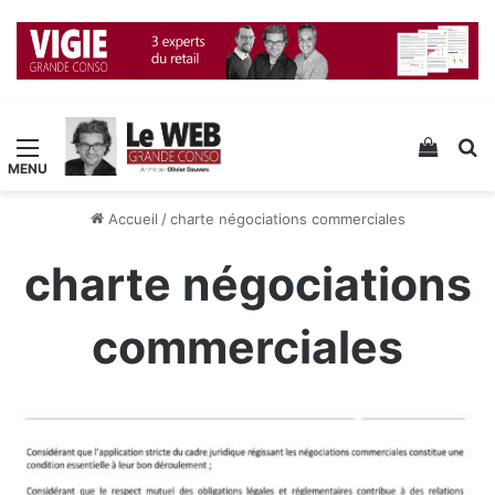
Menu
Voir v
R
Accueil
/
charte négociations commerciales
charte négociations
commerciales