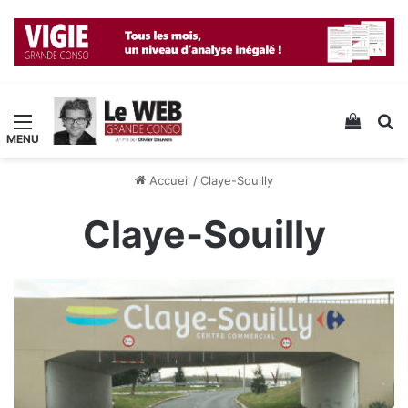
Menu
Voir v
R
Accueil
/
Claye-Souilly
Claye-Souilly