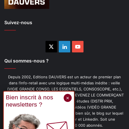
Suivez-nous
X
Linkedin
YouTube
Qui sommes-nous ?
Depuis 2002, Editions DAUVERS est un acteur de premier plan
dans l’info-retail avec une logique multi-médias inédite : veille
(VIGIE GRANDE CONSO, LES ESSENTIELS, CONSOSCOPIE, etc.),
livres (PENSER-CLIENT, IMAGE-PRIX, DEVENEZ LE COMMERÇANT
PRÉFÉRÉ DE VOS CLIENTS, etc.), études (DISTRI PRIX,
PROMOFLASH, DRIVE INSIGHTS), vidéos (VIDÉO GRANDE
CONSO), podcasts (CAFÉ CONSO) et, bien sûr, le blog sur lequel
vous êtes, ainsi que les fils Twitter et Linkedin. Soit une
communauté de plus de 150 000 abonnés.