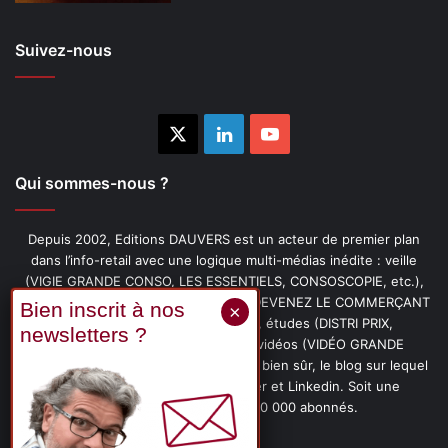
Suivez-nous
X
Linkedin
YouTube
Qui sommes-nous ?
Depuis 2002, Editions DAUVERS est un acteur de premier plan
dans l’info-retail avec une logique multi-médias inédite : veille
(VIGIE GRANDE CONSO, LES ESSENTIELS, CONSOSCOPIE, etc.),
livres (PENSER-CLIENT, IMAGE-PRIX, DEVENEZ LE COMMERÇANT
PRÉFÉRÉ DE VOS CLIENTS, etc.), études (DISTRI PRIX,
PROMOFLASH, DRIVE INSIGHTS), vidéos (VIDÉO GRANDE
CONSO), podcasts (CAFÉ CONSO) et, bien sûr, le blog sur lequel
vous êtes, ainsi que les fils Twitter et Linkedin. Soit une
communauté de plus de 150 000 abonnés.