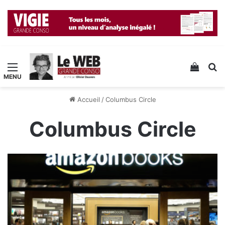
Menu
Voir v
R
Accueil
/
Columbus Circle
Columbus Circle