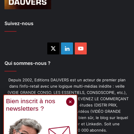
Suivez-nous
X
Linkedin
YouTube
Qui sommes-nous ?
Depuis 2002, Editions DAUVERS est un acteur de premier plan
dans l’info-retail avec une logique multi-médias inédite : veille
(VIGIE GRANDE CONSO, LES ESSENTIELS, CONSOSCOPIE, etc.),
livres (PENSER-CLIENT, IMAGE-PRIX, DEVENEZ LE COMMERÇANT
PRÉFÉRÉ DE VOS CLIENTS, etc.), études (DISTRI PRIX,
PROMOFLASH, DRIVE INSIGHTS), vidéos (VIDÉO GRANDE
CONSO), podcasts (CAFÉ CONSO) et, bien sûr, le blog sur lequel
vous êtes, ainsi que les fils Twitter et Linkedin. Soit une
communauté de plus de 150 000 abonnés.