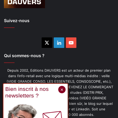
Suivez-nous
X
Linkedin
YouTube
Qui sommes-nous ?
Depuis 2002, Editions DAUVERS est un acteur de premier plan
dans l’info-retail avec une logique multi-médias inédite : veille
(VIGIE GRANDE CONSO, LES ESSENTIELS, CONSOSCOPIE, etc.),
livres (PENSER-CLIENT, IMAGE-PRIX, DEVENEZ LE COMMERÇANT
PRÉFÉRÉ DE VOS CLIENTS, etc.), études (DISTRI PRIX,
PROMOFLASH, DRIVE INSIGHTS), vidéos (VIDÉO GRANDE
CONSO), podcasts (CAFÉ CONSO) et, bien sûr, le blog sur lequel
vous êtes, ainsi que les fils Twitter et Linkedin. Soit une
communauté de plus de 150 000 abonnés.