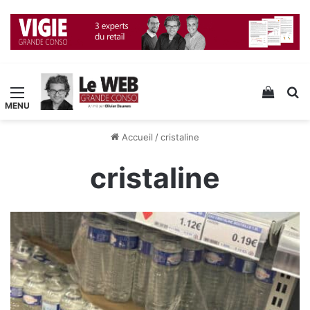
Menu
Voir v
R
Accueil
/
cristaline
cristaline