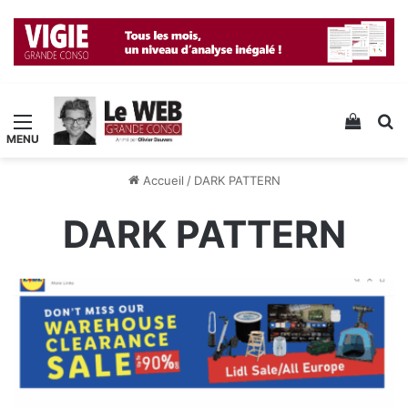
Menu
Voir v
R
Accueil
/
DARK PATTERN
DARK PATTERN