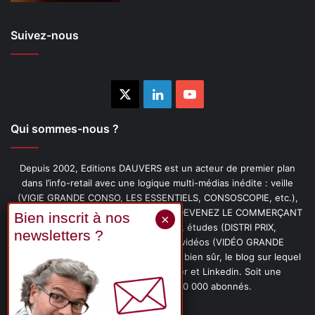
Suivez-nous
X
Linkedin
YouTube
Qui sommes-nous ?
Depuis 2002, Editions DAUVERS est un acteur de premier plan
dans l’info-retail avec une logique multi-médias inédite : veille
(VIGIE GRANDE CONSO, LES ESSENTIELS, CONSOSCOPIE, etc.),
livres (PENSER-CLIENT, IMAGE-PRIX, DEVENEZ LE COMMERÇANT
PRÉFÉRÉ DE VOS CLIENTS, etc.), études (DISTRI PRIX,
PROMOFLASH, DRIVE INSIGHTS), vidéos (VIDÉO GRANDE
CONSO), podcasts (CAFÉ CONSO) et, bien sûr, le blog sur lequel
vous êtes, ainsi que les fils Twitter et Linkedin. Soit une
communauté de plus de 150 000 abonnés.