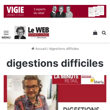
Menu
Voir v
R
Accueil
/
digestions difficiles
digestions difficiles