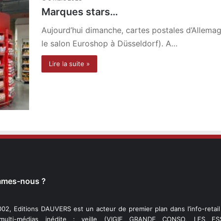
Marques stars…
Aujourd’hui dimanche, cartes postales d’Allema
le salon Euroshop à Düsseldorf). A…
Lire la suite »
mmes-nous ?
02, Editions DAUVERS est un acteur de premier plan dans l’info-retai
 multi-médias inédite : veille (VIGIE GRANDE CONSO, LES ESS