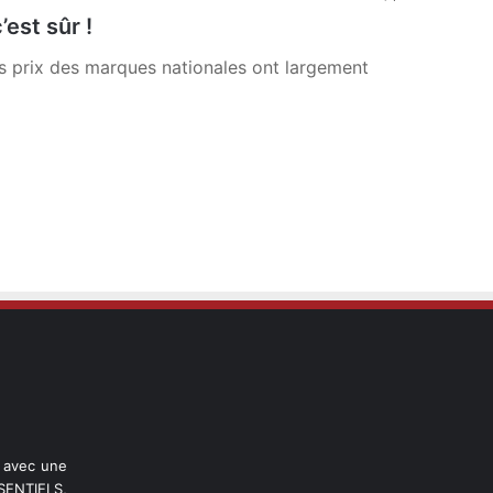
’est sûr !
es prix des marques nationales ont largement
l avec une
ENTIELS,