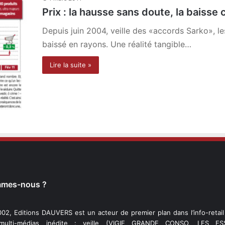
Prix : la hausse sans doute, la baisse c
Depuis juin 2004, veille des «accords Sarko», l
baissé en rayons. Une réalité tangible…
Lire la suite »
mmes-nous ?
02, Editions DAUVERS est un acteur de premier plan dans l’info-retai
 multi-médias inédite : veille (VIGIE GRANDE CONSO, LES ESS