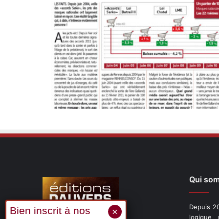
Qui so
Depuis 20
logique