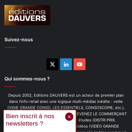
Suivez-nous
X
Linkedin
YouTube
Qui sommes-nous ?
Depuis 2002, Editions DAUVERS est un acteur de premier plan
dans l’info-retail avec une logique multi-médias inédite : veille
(VIGIE GRANDE CONSO, LES ESSENTIELS, CONSOSCOPIE, etc.),
livres (PENSER-CLIENT, IMAGE-PRIX, DEVENEZ LE COMMERÇANT
PRÉFÉRÉ DE VOS CLIENTS, etc.), études (DISTRI PRIX,
PROMOFLASH, DRIVE INSIGHTS), vidéos (VIDÉO GRANDE