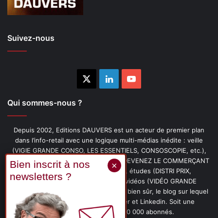
Suivez-nous
X
Linkedin
YouTube
Qui sommes-nous ?
Depuis 2002, Editions DAUVERS est un acteur de premier plan
dans l’info-retail avec une logique multi-médias inédite : veille
(VIGIE GRANDE CONSO, LES ESSENTIELS, CONSOSCOPIE, etc.),
livres (PENSER-CLIENT, IMAGE-PRIX, DEVENEZ LE COMMERÇANT
PRÉFÉRÉ DE VOS CLIENTS, etc.), études (DISTRI PRIX,
PROMOFLASH, DRIVE INSIGHTS), vidéos (VIDÉO GRANDE
CONSO), podcasts (CAFÉ CONSO) et, bien sûr, le blog sur lequel
vous êtes, ainsi que les fils Twitter et Linkedin. Soit une
communauté de plus de 150 000 abonnés.