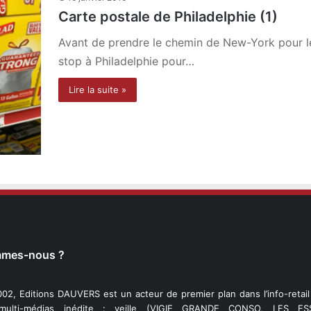
Carte postale de Philadelphie (1)
Avant de prendre le chemin de New-York pour le 
stop à Philadelphie pour…
Lire la suite »
mmes-nous ?
02, Editions DAUVERS est un acteur de premier plan dans l’info-retai
 multi-médias inédite : veille (VIGIE GRANDE CONSO, LES ESS