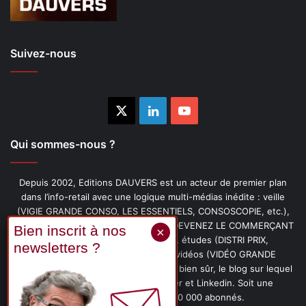
Suivez-nous
X
Linkedin
YouTube
Qui sommes-nous ?
Depuis 2002, Editions DAUVERS est un acteur de premier plan
dans l’info-retail avec une logique multi-médias inédite : veille
(VIGIE GRANDE CONSO, LES ESSENTIELS, CONSOSCOPIE, etc.),
livres (PENSER-CLIENT, IMAGE-PRIX, DEVENEZ LE COMMERÇANT
PRÉFÉRÉ DE VOS CLIENTS, etc.), études (DISTRI PRIX,
PROMOFLASH, DRIVE INSIGHTS), vidéos (VIDÉO GRANDE
CONSO), podcasts (CAFÉ CONSO) et, bien sûr, le blog sur lequel
vous êtes, ainsi que les fils Twitter et Linkedin. Soit une
communauté de plus de 150 000 abonnés.