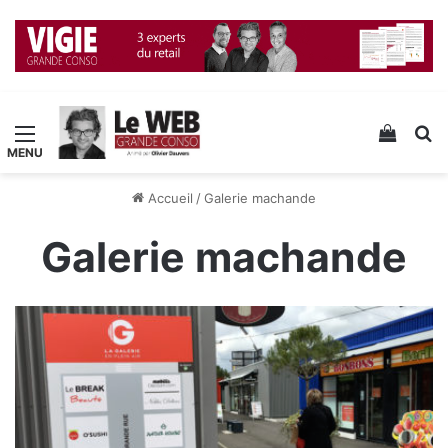
Menu
Voir v
R
Accueil
/
Galerie machande
Galerie machande