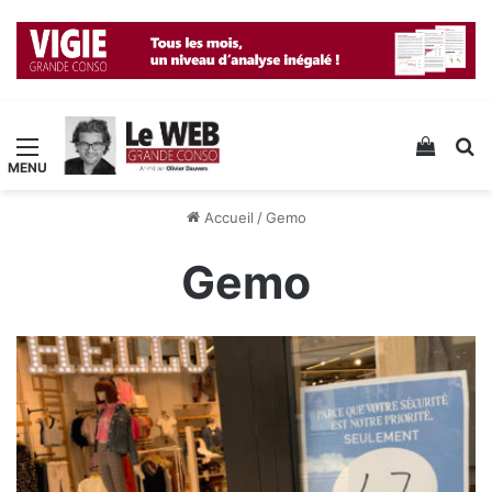
Menu
Voir v
R
Accueil
/
Gemo
Gemo