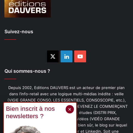
Suivez-nous
X
Linkedin
YouTube
Qui sommes-nous ?
Depuis 2002, Editions DAUVERS est un acteur de premier plan
dans l’info-retail avec une logique multi-médias inédite : veille
(VIGIE GRANDE CONSO, LES ESSENTIELS, CONSOSCOPIE, etc.),
livres (PENSER-CLIENT, IMAGE-PRIX, DEVENEZ LE COMMERÇANT
PRÉFÉRÉ DE VOS CLIENTS, etc.), études (DISTRI PRIX,
PROMOFLASH, DRIVE INSIGHTS), vidéos (VIDÉO GRANDE
CONSO), podcasts (CAFÉ CONSO) et, bien sûr, le blog sur lequel
vous êtes, ainsi que les fils Twitter et Linkedin. Soit une