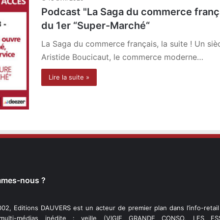
Podcast "La Saga du commerce français
du 1er “Super-Marché“
La Saga du commerce français, la suite ! Un si
Aristide Boucicaut, le commerce moderne…
Lire la suite »
mmes-nous ?
02, Editions DAUVERS est un acteur de premier plan dans l’info-retai
 multi-médias inédite : veille (VIGIE GRANDE CONSO, LES ESS