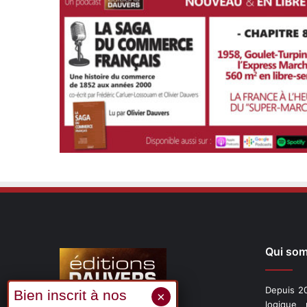
Qui so
Depuis 20
logique