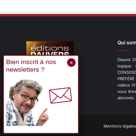
Qui so
Depuis 20
logique
CONSOSCO
Suivez-nous
PRÉFÉRÉ 
vidéos (
vous êtes
abonnés.
X
Linkedin
YouTube
Mentions légales