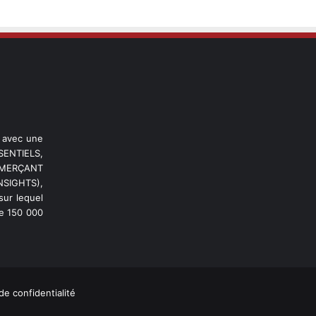
l avec une
ENTIELS,
OMMERÇANT
NSIGHTS),
ur lequel
de 150 000
de confidentialité