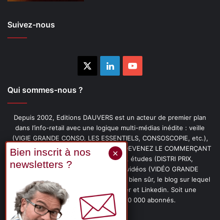
Suivez-nous
X
Linkedin
YouTube
Qui sommes-nous ?
Depuis 2002, Editions DAUVERS est un acteur de premier plan
dans l’info-retail avec une logique multi-médias inédite : veille
(VIGIE GRANDE CONSO, LES ESSENTIELS, CONSOSCOPIE, etc.),
livres (PENSER-CLIENT, IMAGE-PRIX, DEVENEZ LE COMMERÇANT
PRÉFÉRÉ DE VOS CLIENTS, etc.), études (DISTRI PRIX,
PROMOFLASH, DRIVE INSIGHTS), vidéos (VIDÉO GRANDE
CONSO), podcasts (CAFÉ CONSO) et, bien sûr, le blog sur lequel
vous êtes, ainsi que les fils Twitter et Linkedin. Soit une
communauté de plus de 150 000 abonnés.