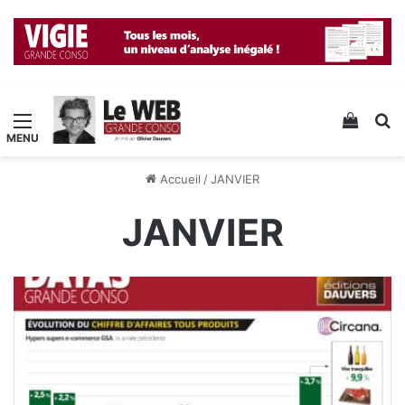
Menu
Voir v
R
Accueil
/
JANVIER
JANVIER