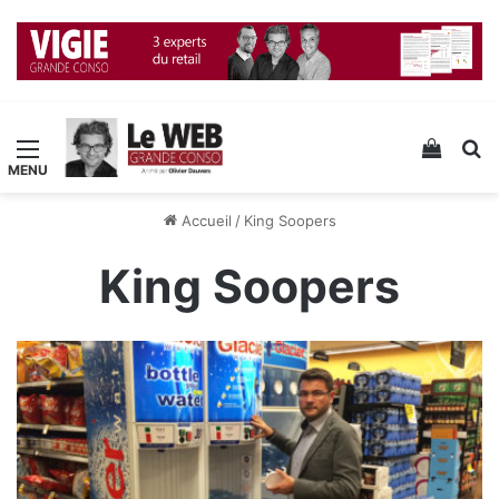
Menu
Voir v
R
Accueil
/
King Soopers
King Soopers