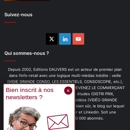
Suivez-nous
X
Linkedin
YouTube
Qui sommes-nous ?
Depuis 2002, Editions DAUVERS est un acteur de premier plan
dans l’info-retail avec une logique multi-médias inédite : veille
(VIGIE GRANDE CONSO, LES ESSENTIELS, CONSOSCOPIE, etc.),
livres (PENSER-CLIENT, IMAGE-PRIX, DEVENEZ LE COMMERÇANT
PRÉFÉRÉ DE VOS CLIENTS, etc.), études (DISTRI PRIX,
PROMOFLASH, DRIVE INSIGHTS), vidéos (VIDÉO GRANDE
CONSO), podcasts (CAFÉ CONSO) et, bien sûr, le blog sur lequel
vous êtes, ainsi que les fils Twitter et Linkedin. Soit une
communauté de plus de 150 000 abonnés.