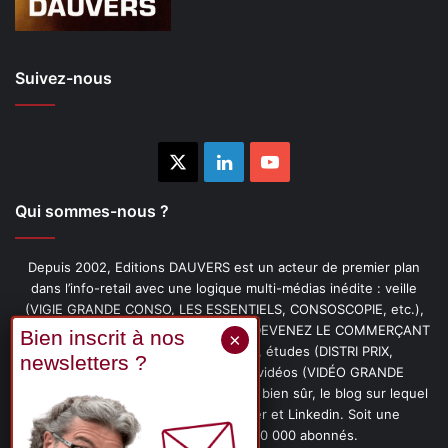
Suivez-nous
X
Linkedin
YouTube
Qui sommes-nous ?
Depuis 2002, Editions DAUVERS est un acteur de premier plan
dans l’info-retail avec une logique multi-médias inédite : veille
(VIGIE GRANDE CONSO, LES ESSENTIELS, CONSOSCOPIE, etc.),
livres (PENSER-CLIENT, IMAGE-PRIX, DEVENEZ LE COMMERÇANT
PRÉFÉRÉ DE VOS CLIENTS, etc.), études (DISTRI PRIX,
PROMOFLASH, DRIVE INSIGHTS), vidéos (VIDÉO GRANDE
CONSO), podcasts (CAFÉ CONSO) et, bien sûr, le blog sur lequel
vous êtes, ainsi que les fils Twitter et Linkedin. Soit une
communauté de plus de 150 000 abonnés.