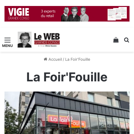
Menu
Voir v
R
Accueil
/
La Foir'Fouille
La Foir'Fouille