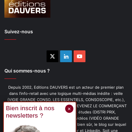
Suivez-nous
X
Linkedin
YouTube
Qui sommes-nous ?
Depuis 2002, Editions DAUVERS est un acteur de premier plan
dans l’info-retail avec une logique multi-médias inédite : veille
(VIGIE GRANDE CONSO, LES ESSENTIELS, CONSOSCOPIE, etc.),
livres (PENSER-CLIENT, IMAGE-PRIX, DEVENEZ LE COMMERÇANT
PRÉFÉRÉ DE VOS CLIENTS, etc.), études (DISTRI PRIX,
PROMOFLASH, DRIVE INSIGHTS), vidéos (VIDÉO GRANDE
CONSO), podcasts (CAFÉ CONSO) et, bien sûr, le blog sur lequel
vous êtes, ainsi que les fils Twitter et Linkedin. Soit une