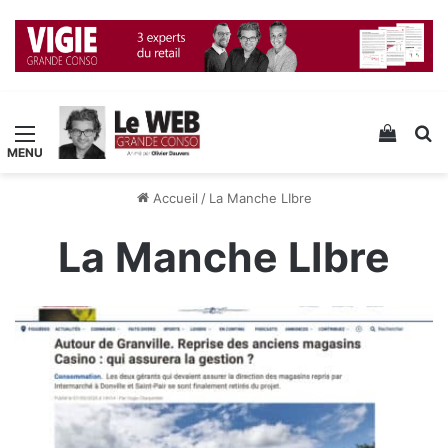
Menu
Voir v
R
Accueil
/
La Manche LIbre
La Manche LIbre