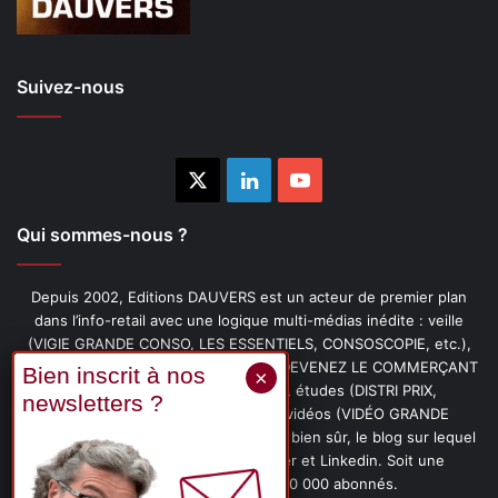
Suivez-nous
X
Linkedin
YouTube
Qui sommes-nous ?
Depuis 2002, Editions DAUVERS est un acteur de premier plan
dans l’info-retail avec une logique multi-médias inédite : veille
(VIGIE GRANDE CONSO, LES ESSENTIELS, CONSOSCOPIE, etc.),
livres (PENSER-CLIENT, IMAGE-PRIX, DEVENEZ LE COMMERÇANT
PRÉFÉRÉ DE VOS CLIENTS, etc.), études (DISTRI PRIX,
PROMOFLASH, DRIVE INSIGHTS), vidéos (VIDÉO GRANDE
CONSO), podcasts (CAFÉ CONSO) et, bien sûr, le blog sur lequel
vous êtes, ainsi que les fils Twitter et Linkedin. Soit une
communauté de plus de 150 000 abonnés.