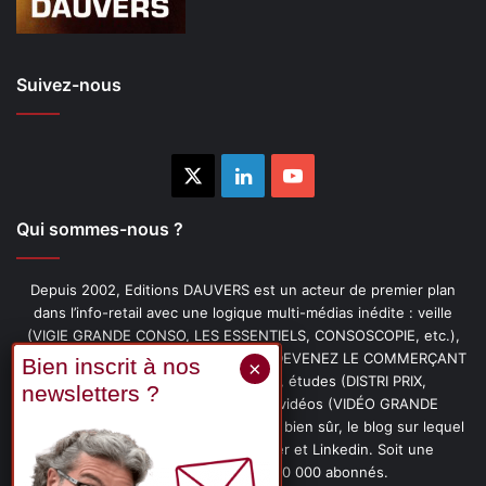
Suivez-nous
X
Linkedin
YouTube
Qui sommes-nous ?
Depuis 2002, Editions DAUVERS est un acteur de premier plan
dans l’info-retail avec une logique multi-médias inédite : veille
(VIGIE GRANDE CONSO, LES ESSENTIELS, CONSOSCOPIE, etc.),
livres (PENSER-CLIENT, IMAGE-PRIX, DEVENEZ LE COMMERÇANT
PRÉFÉRÉ DE VOS CLIENTS, etc.), études (DISTRI PRIX,
PROMOFLASH, DRIVE INSIGHTS), vidéos (VIDÉO GRANDE
CONSO), podcasts (CAFÉ CONSO) et, bien sûr, le blog sur lequel
vous êtes, ainsi que les fils Twitter et Linkedin. Soit une
communauté de plus de 150 000 abonnés.