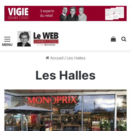
Menu
Voir v
R
Accueil
/
Les Halles
Les Halles