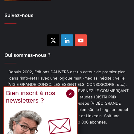
Suivez-nous
X
Linkedin
YouTube
Qui sommes-nous ?
Depuis 2002, Editions DAUVERS est un acteur de premier plan
dans l’info-retail avec une logique multi-médias inédite : veille
(VIGIE GRANDE CONSO, LES ESSENTIELS, CONSOSCOPIE, etc.),
livres (PENSER-CLIENT, IMAGE-PRIX, DEVENEZ LE COMMERÇANT
PRÉFÉRÉ DE VOS CLIENTS, etc.), études (DISTRI PRIX,
PROMOFLASH, DRIVE INSIGHTS), vidéos (VIDÉO GRANDE
CONSO), podcasts (CAFÉ CONSO) et, bien sûr, le blog sur lequel
vous êtes, ainsi que les fils Twitter et Linkedin. Soit une
communauté de plus de 150 000 abonnés.