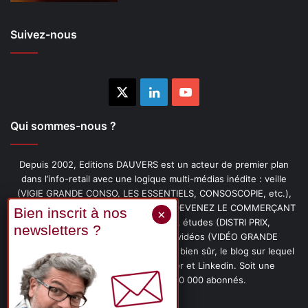
Suivez-nous
X
Linkedin
YouTube
Qui sommes-nous ?
Depuis 2002, Editions DAUVERS est un acteur de premier plan
dans l’info-retail avec une logique multi-médias inédite : veille
(VIGIE GRANDE CONSO, LES ESSENTIELS, CONSOSCOPIE, etc.),
livres (PENSER-CLIENT, IMAGE-PRIX, DEVENEZ LE COMMERÇANT
PRÉFÉRÉ DE VOS CLIENTS, etc.), études (DISTRI PRIX,
PROMOFLASH, DRIVE INSIGHTS), vidéos (VIDÉO GRANDE
CONSO), podcasts (CAFÉ CONSO) et, bien sûr, le blog sur lequel
vous êtes, ainsi que les fils Twitter et Linkedin. Soit une
communauté de plus de 150 000 abonnés.