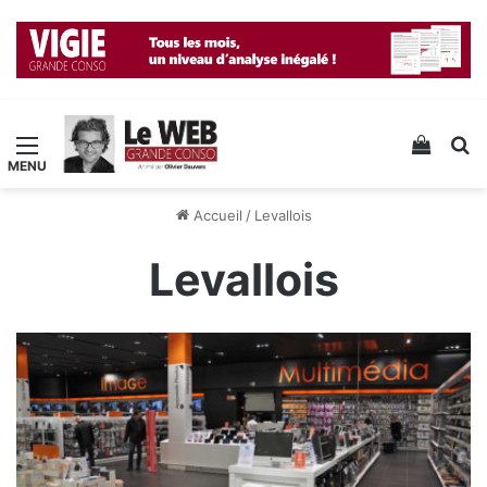
Menu
Voir v
R
Accueil
/
Levallois
Levallois