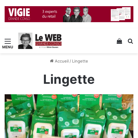
Menu
Voir v
R
Accueil
/
Lingette
Lingette