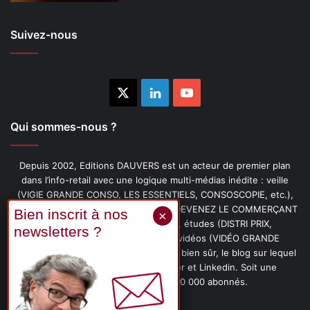
Suivez-nous
X
Linkedin
YouTube
Qui sommes-nous ?
Depuis 2002, Editions DAUVERS est un acteur de premier plan
dans l’info-retail avec une logique multi-médias inédite : veille
(VIGIE GRANDE CONSO, LES ESSENTIELS, CONSOSCOPIE, etc.),
livres (PENSER-CLIENT, IMAGE-PRIX, DEVENEZ LE COMMERÇANT
PRÉFÉRÉ DE VOS CLIENTS, etc.), études (DISTRI PRIX,
PROMOFLASH, DRIVE INSIGHTS), vidéos (VIDÉO GRANDE
CONSO), podcasts (CAFÉ CONSO) et, bien sûr, le blog sur lequel
vous êtes, ainsi que les fils Twitter et Linkedin. Soit une
communauté de plus de 150 000 abonnés.